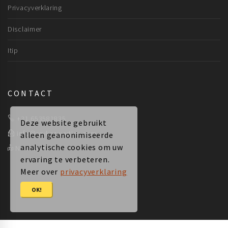
Privacyverklaring
Disclaimer
Itip
CONTACT
+31 653581835
Deze website gebruikt
info@reykezwartjes.com
alleen geanonimiseerde
analytische cookies om uw
Noordeloos
ervaring te verbeteren.
Meer over
privacyverklaring
OK!